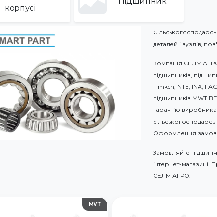
Підшипник
корпусі
Сільськогосподарська
деталей і вузлів, п
Компанія СЕЛМ АГРО
підшипників, підшипн
Timken, NTE, INA, F
підшипників MWT BEA
гарантію виробника.
сільськогосподарсько
Оформлення замовл
Замовляйте підшипни
інтернет-магазині! 
СЕЛМ АГРО.
MVT