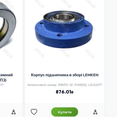
жимний
Корпус підшипника в зборі LEMKEN
ГПЗ)
217
Каталоговий номер: 3199372-SP, PN00032, LSGR207T
876.01
Купити