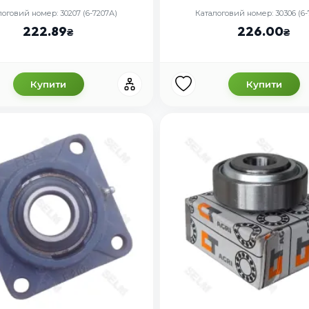
логовий номер: 30207 (6-7207А)
Каталоговий номер: 30306 (6-
222.89
226.00
Купити
Купити