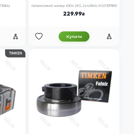
7306А)
Каталоговий номер: 6304 2RS, 2442840, KG01397800
229.99
Купити
TIMKEN