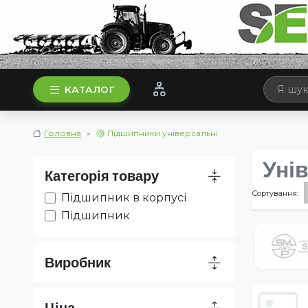
КАТАЛОГ
Головна
Підшипники універсальні
Уні
Категорія товару
Сортування:
Підшипник в корпусі
Підшипник
Виробник
Ціна