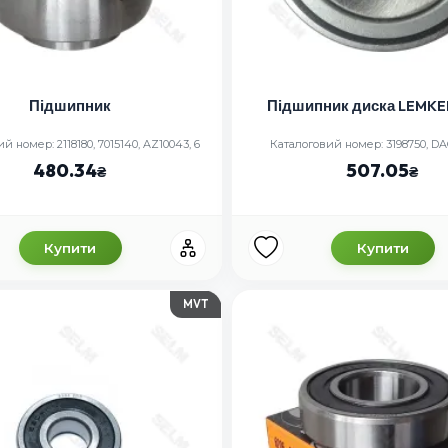
Підшипник
Підшипник диска LEMKE
й номер: 2118180, 7015140, AZ10043, 6
Каталоговий номер: 3198750, D
480.34
507.05
Купити
Купити
MVT