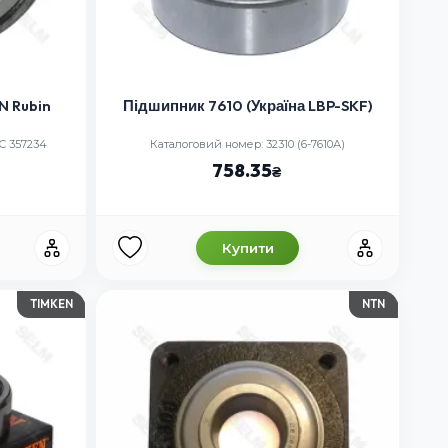
N Rubin
Підшипник 7610 (Україна LBP-SKF)
AC 357234
Каталоговий номер: 32310 (6-7610А)
758.35
Купити
TIMKEN
NTN