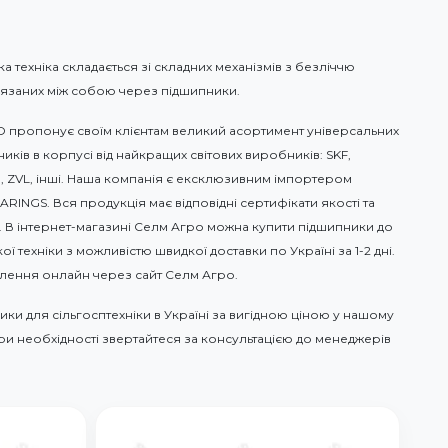
 техніка складається зі складних механізмів з безліччю
ов'язаних між собою через підшипники.
 пропонує своїм клієнтам великий асортимент універсальних
иків в корпусі від найкращих світових виробників: SKF,
AG, ZVL, інші. Наша компанія є ексклюзивним імпортером
RINGS. Вся продукція має відповідні сертифікати якості та
 В інтернет-магазині Селм Агро можна купити підшипники до
ї техніки з можливістю швидкої доставки по Україні за 1-2 дні.
ення онлайн через сайт Селм Агро.
ки для сільгосптехніки в Україні за вигідною ціною у нашому
При необхідності звертайтеся за консультацією до менеджерів