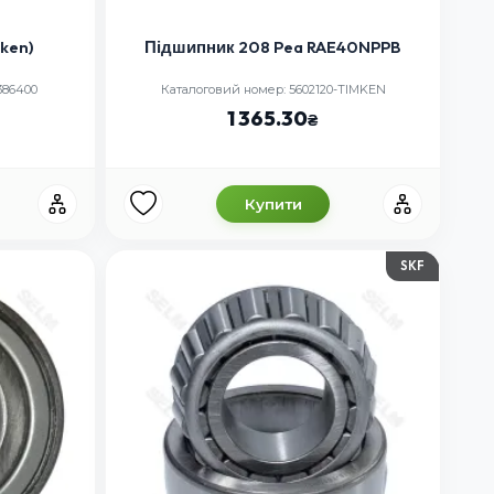
ken)
Підшипник 208 Pea RAE40NPPB
386400
Каталоговий номер: 5602120-TIMKEN
1 365.30
Купити
SKF