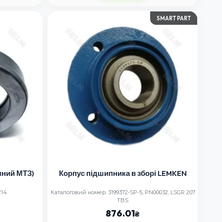
SMART PART
мний МТЗ)
Корпус підшипника в зборі LEMKEN
214
Каталоговий номер: 3199372-SP-5, PN00032, LSGR 207
TBS
876.01