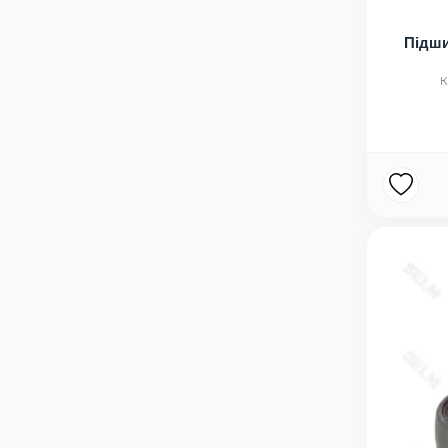
Підши
К