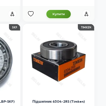
Купити
SKF
TIMKEN
LBP-SKF)
Підшипник 6304-2RS (Timken)