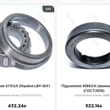
SKF
к 67512А (Україна LBP-SKF)
Підшипник 9588214 (вижи
(ГОСТ/КПК)
оговий номер: 32212R (6-67512)
Каталоговий номер: 9588
632.26
522.14