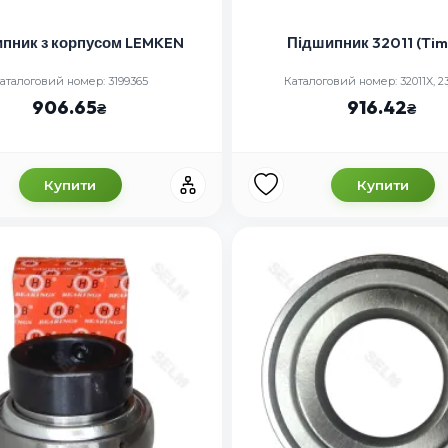
пник з корпусом LEMKEN
Підшипник 32011 (Tim
аталоговий номер: 3199365
Каталоговий номер: 32011X, 2
906.65
916.42
Купити
Купити