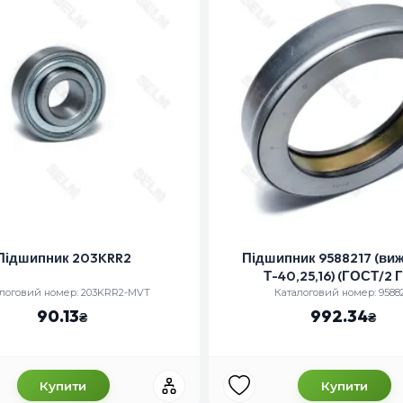
Підшипник 203KRR2
Підшипник 9588217 (ви
Т-40,25,16) (ГОСТ/2 
логовий номер: 203KRR2-MVT
Каталоговий номер: 9588
90.13
992.34
Купити
Купити