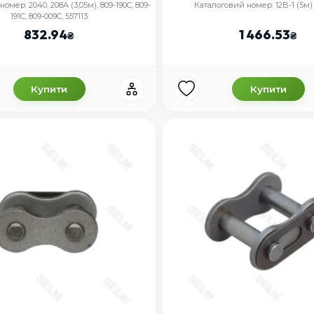
омер: 2040, 208A (3,05м), 809-190C, 809-
Каталоговий номер: 12B-1 (5м)
191C, 809-009C, 557113
832.94
1 466.53
Купити
Купити