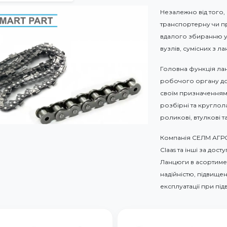
Незалежно від того, 
транспортерну чи при
вдалого збиранню ур
вузлів, сумісних з л
Головна функція ланц
робочого органу до 
своїм призначенням н
розбірні та круглола
роликові, втулкові та
Компанія СЕЛМ АГРО 
Claas та інші за дос
Ланцюги в асортиме
надійністю, підвище
експлуатації при пі