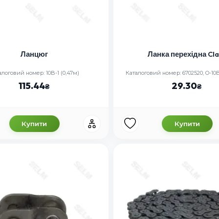
Ланцюг
Ланка перехідна Cl
алоговий номер: 10B-1 (0,47м)
Каталоговий номер: 6702520, O-10B
115.44
29.30
Купити
Купити