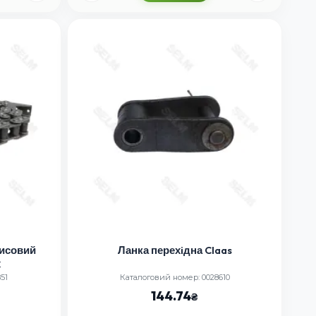
мисовий
Ланка перехiдна Claas
C
51
Каталоговий номер: 0028610
144.74