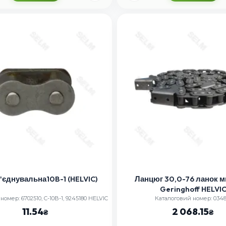
з'єднувальна10B-1 (HELVIC)
Ланцюг 30,0-76 ланок 
Geringhoff HELVI
омер: 6702510, C-10B-1, 9245180 HELVIC
Каталоговий номер: 0348
11.54
2 068.15