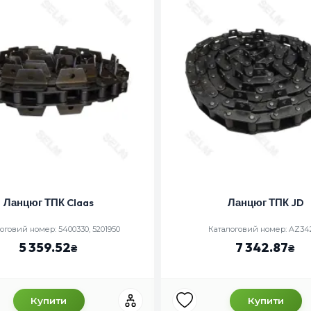
Ланцюг ТПК Claas
Ланцюг ТПК JD
оговий номер: 5400330, 5201950
Каталоговий номер: AZ34
5 359.52
7 342.87
Купити
Купити