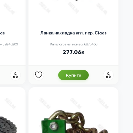
aas
Ланка накладка угл. пер. Сlaas
-1, 9245200
Каталоговий номер: 6875450
277.06
Купити