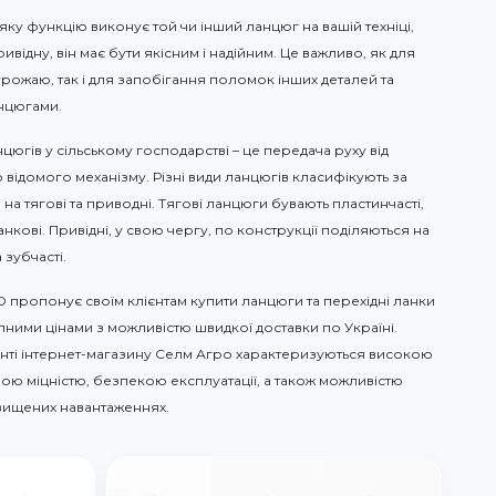
яку функцію виконує той чи інший ланцюг на вашій техніці,
відну, він має бути якісним і надійним. Це важливо, як для
ожаю, так і для запобігання поломок інших деталей та
анцюгами.
югів у сільському господарстві – це передача руху від
відомого механізму. Різні види ланцюгів класифікують за
а тягові та приводні. Тягові ланцюги бувають пластинчасті,
нкові. Привідні, у свою чергу, по конструкції поділяються на
 зубчасті.
пропонує своїм клієнтам купити ланцюги та перехідні ланки
тупними цінами з можливістю швидкої доставки по Україні.
нті інтернет-магазину Селм Агро характеризуються високою
ною міцністю, безпекою експлуатації, а також можливістю
двищених навантаженнях.