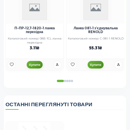
П-ПР-12,7-1820-1 ланка
Ланка 081-1 з'єднувальна
перехідна
RENOLD
T
Каталоговий номер: 08В-1СL ланка
Каталоговий номер: C-081-1 RENOLD
перехідна
3.11
55.31
Купити
Купити
ОСТАННІ ПЕРЕГЛЯНУТІ ТОВАРИ