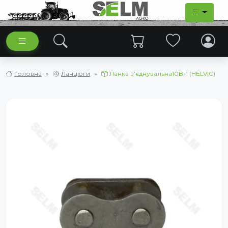
Головна
Ланцюги
Ланка з'єднувальна10B-1 (HELVIC)