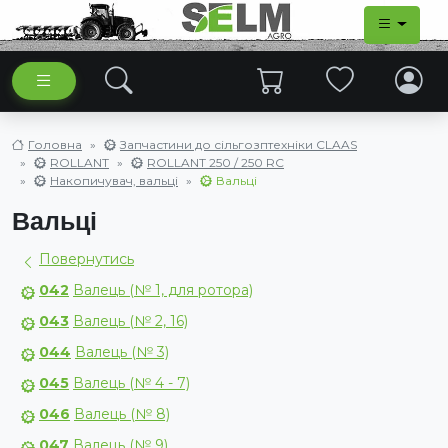
Головна
Запчастини до сільгозптехніки CLAAS
ROLLANT
ROLLANT 250 / 250 RC
Накопичувач, вальці
Вальці
Вальці
Повернутись
042
Валець (№ 1, для ротора)
043
Валець (№ 2, 16)
044
Валець (№ 3)
045
Валець (№ 4 - 7)
046
Валець (№ 8)
047
Валець (№ 9)