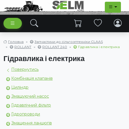
Головна
Запчастини до сільгозптехніки CLAAS
ROLLANT
ROLLANT 240
Гідравлика і електрика
Гідравлика і електрика
Повернутись
Комбінація клапанів
Циліндр
Змащуючий насос
Гідравлічний фільтр
Гідропроводи
Змащення ланцюгів