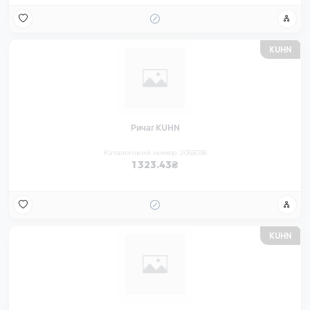
KUHN
Ричаг KUHN
Каталоговий номер: 2055038
1 323.43
KUHN