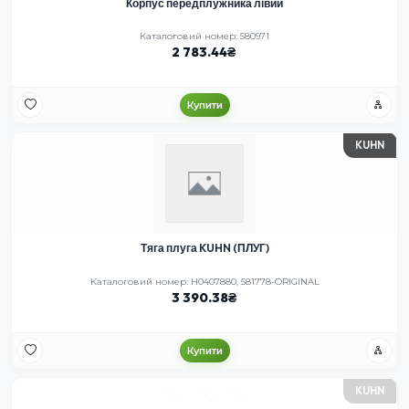
Корпус передплужника лівий
Каталоговий номер: 580971
2 783.44
Купити
KUHN
Тяга плуга KUHN (ПЛУГ)
Каталоговий номер: H0407880, 581778-ORIGINAL
3 390.38
Купити
KUHN