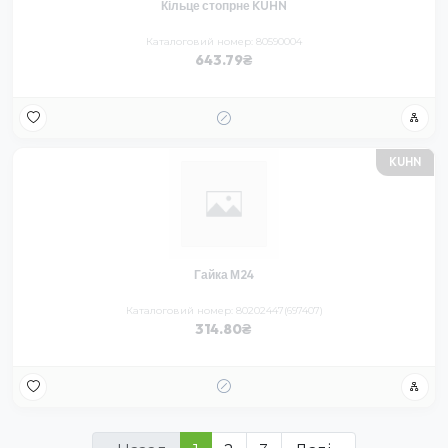
Кільце стопрне KUHN
Каталоговий номер: 80590004
643.79
KUHN
Гайка М24
Каталоговий номер: 80202447(697407)
314.80