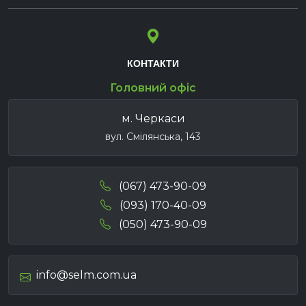
самохідних, причіпних та навісних
обприскувачів;
мульчувачів серій RM та RMS для
мульчування ґрунту.
КОНТАКТИ
Ключові технології Kuhn:
Головний офіс
Бренд Kuhn (Кун), що вже довгий час визнаний в
м. Черкаси
галузі сільськогосподарської техніки, випускає
вул. Смілянська, 143
інноваційні рішення, спрямовані на підвищення
продуктивності та зниження витрат.
(067) 473-90-09
Precision Farming Solutions (Точне
Землеробство):
(093) 170-40-09
(050) 473-90-09
Використання сучасних GPS-технологій та
датчиків дозволяє точно контролювати обробку
ґрунту, розсаджування та полив, що призводить
info@selm.com.ua
до ефективного використання ресурсів та
збільшення врожайності.