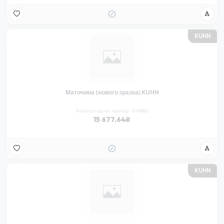
KUHN
Маточина (нового зразка) KUHN
Каталоговий номер: 474880
15 677.64
KUHN