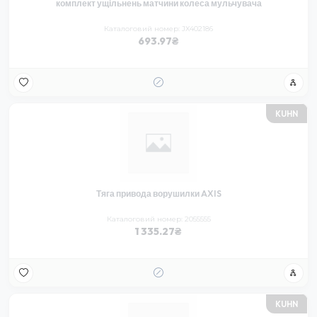
комплект ущільнень матчини колеса мульчувача
Каталоговий номер: JX402186
693.97
KUHN
Тяга привода ворушилки AXIS
Каталоговий номер: 2055555
1 335.27
KUHN