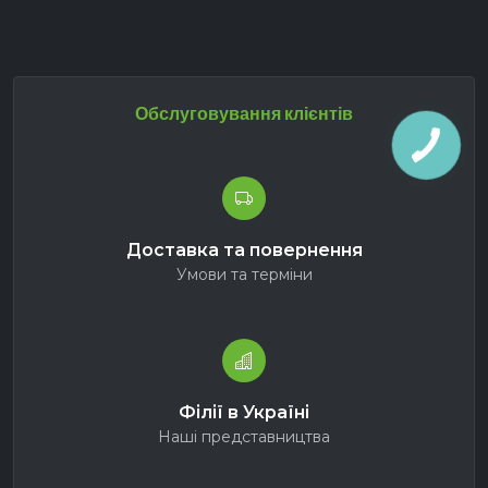
Конкурентоспроможні ціни на всі
запчастини.
Ефективна Клієнтська Підтримка:
Швидка та ефективна відповідь на
запитання або проблеми від клієнтської
Обслуговування клієнтів
служби.
Консультація у офісі філії у Вашому
регіоні
.
Спеціальні умови для постійних клієнтів:
Селм Агро пропонує вигідні пропозиції
Доставка та повернення
постійним клієнтам, можливість
Умови та терміни
спеціальних умов оплати замовлень.
Доставка
запчастин навіть у поле до
зламаної техніки.
Можливість самовивозу зі складів
регіональних філій.
Філії в Україні
Наші представництва