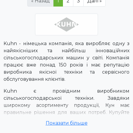
« Назад
1
2
3
Далі »
Kuhn - німецька компанія, яка виробляє одну з
найякісніших та найбільш інноваційних
сільськогосподарських машин у світі. Компанія
працює вже понад 150 років і має репутацію
виробника якісної техніки та сервісного
обслуговування клієнтів.
Kuhn є провідним виробником
сільськогосподарської техніки. Завдяки
широкому асортименту продукції, Кун має
правильне рішення для ваших потреб. Купуйте
оригінальні
запчастини та обладнання
KUHN в
Показати більше
інтернет-магазині
Селм Агро
.