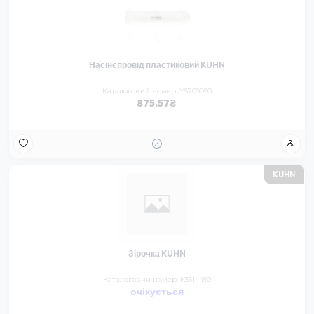
Насінєпровід пластиковий KUHN
Каталоговий номер: Y5709050
875.57
KUHN
Зірочка KUHN
Каталоговий номер: K3614490
очікується