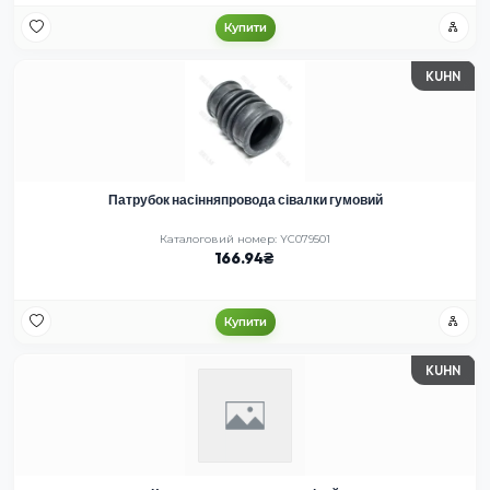
Купити
KUHN
Патрубок насінняпровода сівалки гумовий
Каталоговий номер: YC079501
166.94
Купити
KUHN