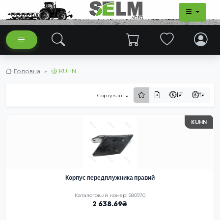
Головна
KUHN
Сортування:
KUHN
Корпус передплужника правий
Каталоговий номер: 580970
2 638.69