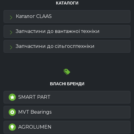
КАТАЛОГИ
Широкий Асортимент та Доступність:
Наявність широкого спектру запчастин
Каталог CLAAS
для різних моделей техніки Kuhn.
Зручний пошук та категоризація на сайті
Запчастини до вантажної техніки
для швидкого знаходження необхідних
запчастин.
Запчастини до сільгосптехніки
Наявність якісних аналогів запчастин до
Кун та іншої с\г техніки.
Інформація та Консультації:
Детальна інформація про кожну
запчастину, її характеристики та
ВЛАСНІ БРЕНДИ
застосування.
Відділ підтримки, який може надавати
SMART PART
консультації та допомогу у виборі
правильних запчастин.
MVT Bearings
Конкурентоспроможні Ціни та Пропозиції:
Акції
, знижки або спеціальні пропозиції
AGROLUMEN
для постійних клієнтів.