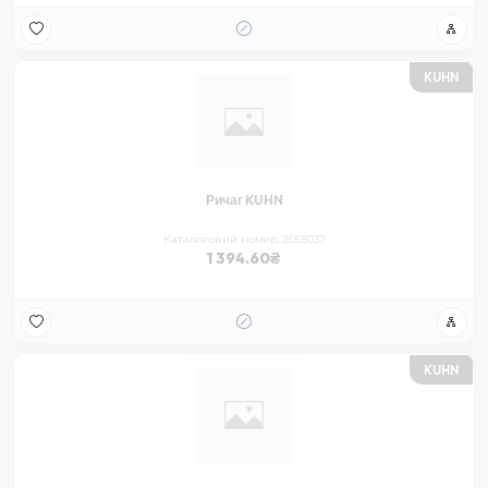
KUHN
Ричаг KUHN
Каталоговий номер: 2055037
1 394.60
KUHN