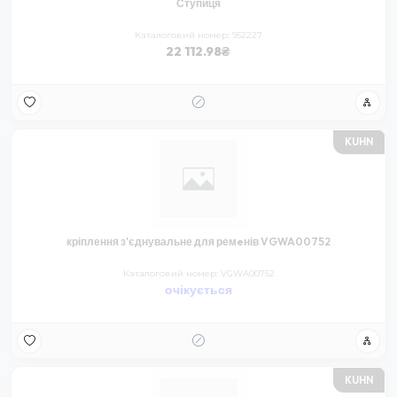
Ступиця
Каталоговий номер: 952227
22 112.98
KUHN
кріплення з'єднувальне для ремeнів VGWA00752
Каталоговий номер: VGWA00752
очікується
KUHN