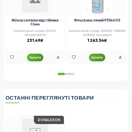
Фільтр склянки відстійника
Фільтр масляний P554005
Claas
Каталоговий номер: 624722,
Каталоговий номер: 3632030, 7983030,
00.4402.000.34
AZ36942-Donaldson
231.49
1 263.54
Купити
Купити
ОСТАННІ ПЕРЕГЛЯНУТІ ТОВАРИ
DONALDSON