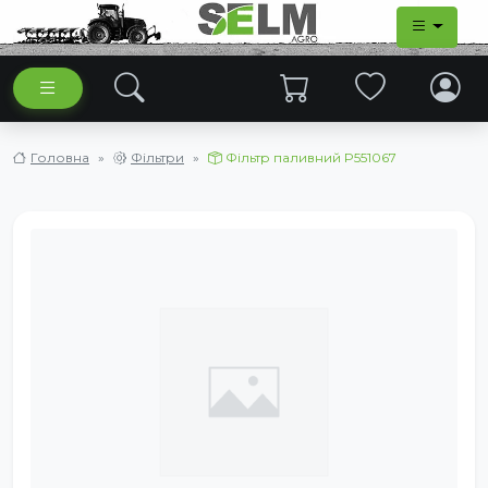
Головна
Фільтри
Фільтр паливний P551067