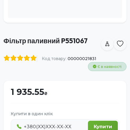
Фільтр паливний P551067
Код товару:
00000021831
Є в наявності
1 935.55
Купити в один клік
Купити