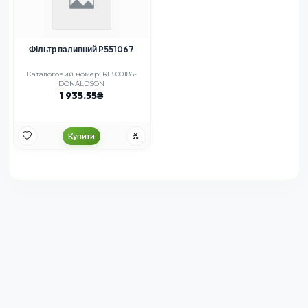
Фільтр паливний P551067
Каталоговий номер: RE500186-
DONALDSON
1 935.55
Купити