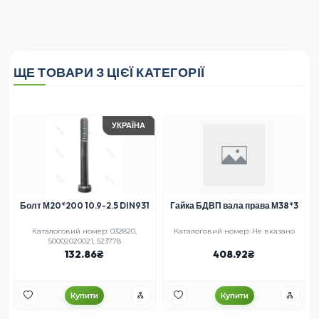
ЩЕ ТОВАРИ З ЦІЄЇ КАТЕГОРІЇ
УКРАЇНА
Болт М20*200 10.9-2.5 DIN931
Гайка БДВП вала права М38*3
Каталоговий номер: 032820,
Каталоговий номер: Не вказано
50002020021, 523778
132.86
408.92
Купити
Купити