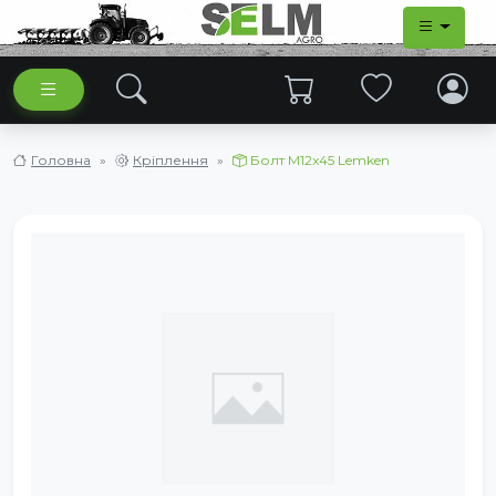
Головна
Кріплення
Болт M12x45 Lemken