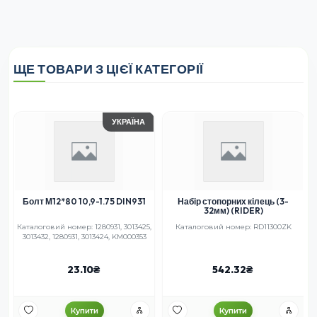
ЩЕ ТОВАРИ З ЦІЄЇ КАТЕГОРІЇ
УКРАЇНА
Болт М12*80 10,9-1.75 DIN931
Набір стопорних кілець (3-
32мм) (RIDER)
Каталоговий номер: 1280931, 3013425,
Каталоговий номер: RD11300ZK
3013432, 1280931, 3013424, KM000353
23.10
542.32
Купити
Купити