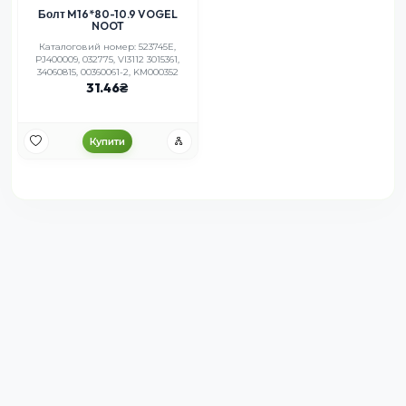
Болт M16*80-10.9 VOGEL
NOOT
Каталоговий номер: 523745Е,
PJ400009, 032775, VI3112 3015361,
34060815, 00360061-2, KM000352
31.46
Купити