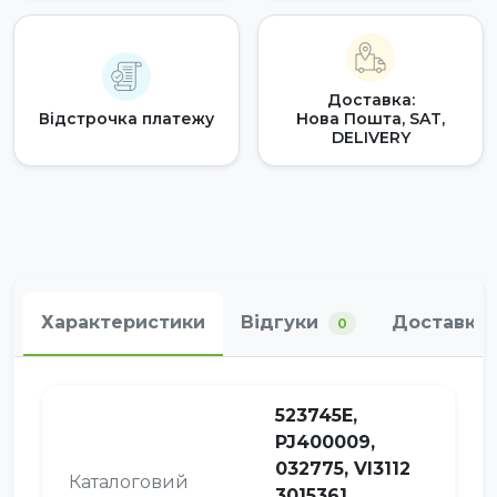
Доставка:
Відстрочка платежу
Нова Пошта, SAT,
DELIVERY
Характеристики
Відгуки
Доставка 
0
523745Е,
PJ400009,
032775, VI3112
Каталоговий
3015361,