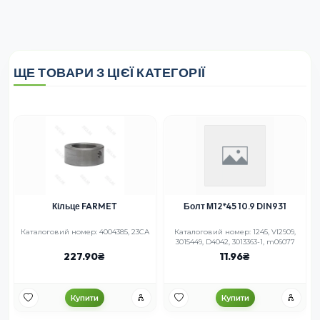
ЩЕ ТОВАРИ З ЦІЄЇ КАТЕГОРІЇ
Кільце FARMET
Болт М12*45 10.9 DIN931
Каталоговий номер: 4004385, 23СА
Каталоговий номер: 1245, VI2909,
3015449, D4042, 3013363-1, m06077
227.90
11.96
Купити
Купити