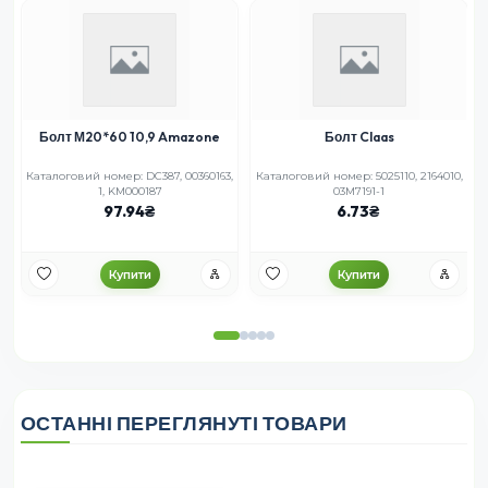
Болт М20*60 10,9 Amazone
Болт Claas
5
Каталоговий номер: DC387, 00360163,
Каталоговий номер: 5025110, 2164010,
1, KM000187
03M7191-1
97.94
6.73
Купити
Купити
ОСТАННІ ПЕРЕГЛЯНУТІ ТОВАРИ