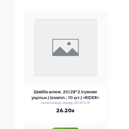
Шайба алюм. 20/28*2 (гумове
ущільн.) (компл.; 10 шт.) <RIDER>
Каталоговий номер: RD 91.12.37
26.20