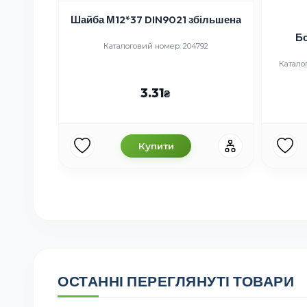
Шайба М12*37 DIN9021 збільшена
 607
Бо
Каталоговий номер: 204792
зано
Каталог
3.31
Купити
ОСТАННІ ПЕРЕГЛЯНУТІ ТОВАРИ