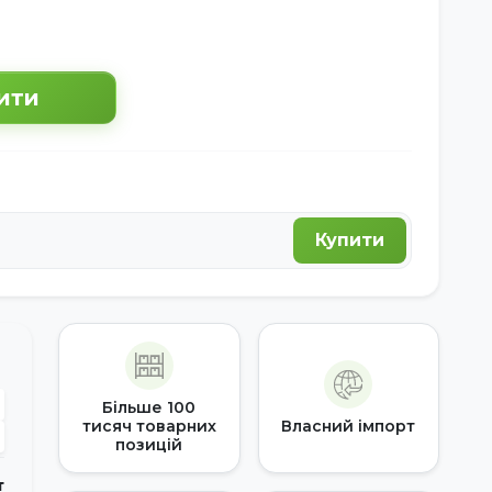
ити
Купити
Більше 100
тисяч товарних
Власний імпорт
позицій
т