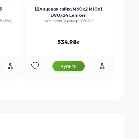
5
Шлицевая гайка M60x2 M10x1
Болт 
D80x24 Lemken
18-055А)
Каталоговий номер: 3030349
Ка
534.98
Купити