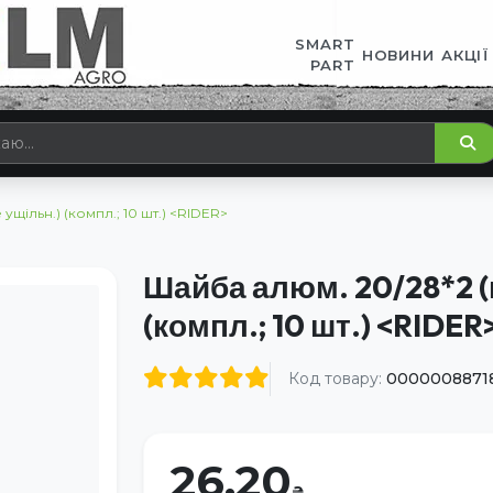
SMART
НОВИНИ
АКЦІЇ
PART
ущільн.) (компл.; 10 шт.) <RIDER>
Шайба алюм. 20/28*2 (
(компл.; 10 шт.) <RIDER
Код товару:
0000008871
26.20