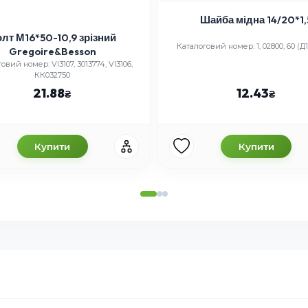
Шайба мідна 14/20*1,
лт М16*50-10,9 зрізний
Каталоговий номер: 1, 02800, 60 (Д
Gregoire&Besson
овий номер: VI3107, 3013774, VI3106,
КК032750
21.88
12.43
Купити
Купити