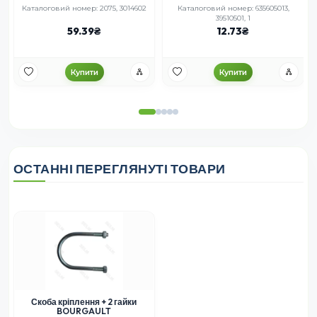
,
Каталоговий номер: 2075, 3014602
Каталоговий номер: 635605013,
39510501, 1
59.39
12.73
Купити
Купити
ОСТАННІ ПЕРЕГЛЯНУТІ ТОВАРИ
Скоба кріплення + 2 гайки
BOURGAULT