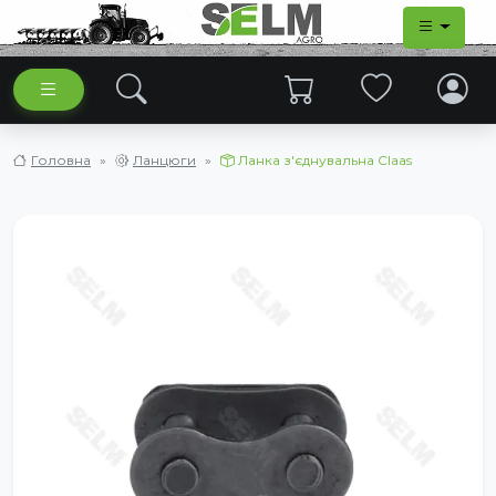
Головна
Ланцюги
Ланка з'єднувальна Claas