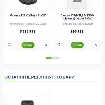
Ланцюг 12B-2 (5м) HELVIC
Ланцюг ПРД-31,75-2300
(сівалка) (кусок 5,0м)
1,
Каталоговий номер: 12B-2 (5м)
Каталоговий номер: 210В
3 583.97
895.99
Купити
Купити
ОСТАННІ ПЕРЕГЛЯНУТІ ТОВАРИ