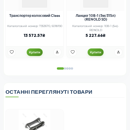
Транспортер колосовий Claas
Ланцюг 10B-1 (5м/315л)
(RENOLD SD)
L)
Каталоговий номер: 7353670, 6018190
Каталоговий номер: 10B-1 (5м)-
RENOLD
13 572.57
5 227.66
Купити
Купити
ОСТАННІ ПЕРЕГЛЯНУТІ ТОВАРИ