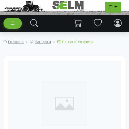
Головна
Ланцюги
Ланка з`єднуюча