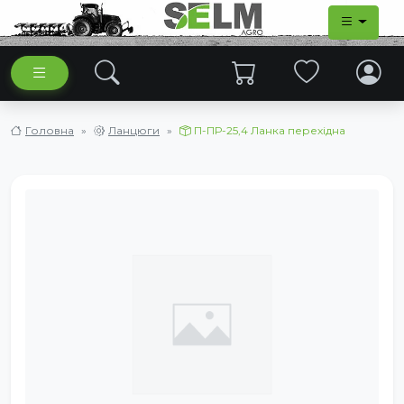
Головна
Ланцюги
П-ПР-25,4 Ланка перехідна