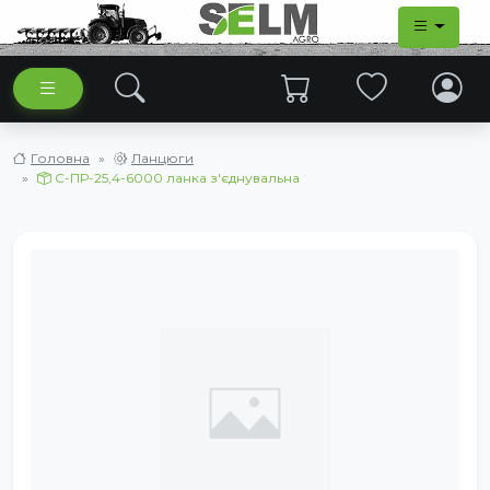
Головна
Ланцюги
С-ПР-25,4-6000 ланка з'єднувальна