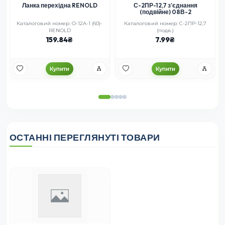
Ланка перехідна RENOLD
С-2ПР-12,7 з'єднання
(подвійне) 08В-2
Каталоговий номер: O-12A-1 (60)-
Каталоговий номер: С-2ПР-12,7
К
RENOLD
(подв.)
159.84
7.99
Купити
Купити
ОСТАННІ ПЕРЕГЛЯНУТІ ТОВАРИ