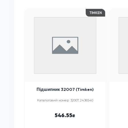
TIMKEN
р)
Підшипник 32007 (Timken)
0
Каталоговий номер: 32007, 2436540
546.55