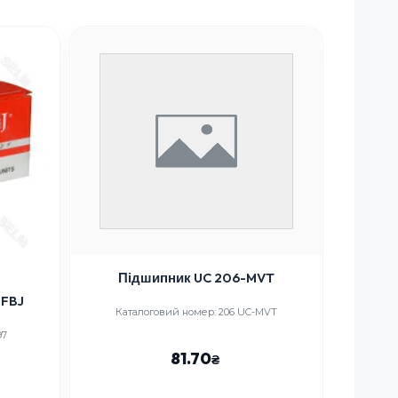
Підшипник UC 206-MVT
Підши
 FBJ
Каталоговий номер: 206 UC-MVT
Каталоговий
97
81.70