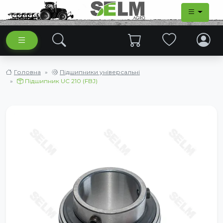
Головна
Підшипники універсальні
Підшипник UC 210 (FBJ)