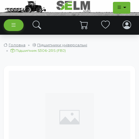
Головна
Підшипники універсальні
Підшипник 5306-2RS (FBJ)