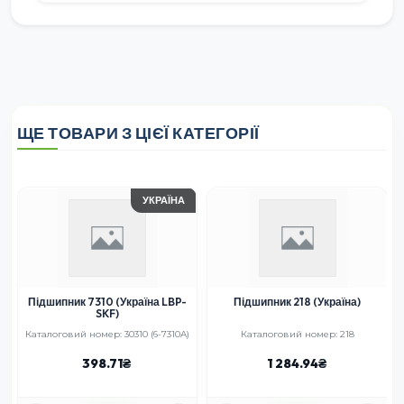
ЩЕ ТОВАРИ З ЦІЄЇ КАТЕГОРІЇ
УКРАЇНА
Підшипник 7310 (Україна LBP-
Підшипник 218 (Україна)
SKF)
-
Каталоговий номер: 30310 (6-7310А)
Каталоговий номер: 218
398.71
1 284.94