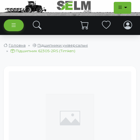
Головна
Підшипники універсальні
Підшипник 62305-2RS (Timken)