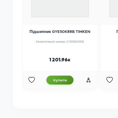
Підшипник GYE50KRRB TIMKEN
2
Каталоговий номер: GYE50KRRB
1 201.96
Купити