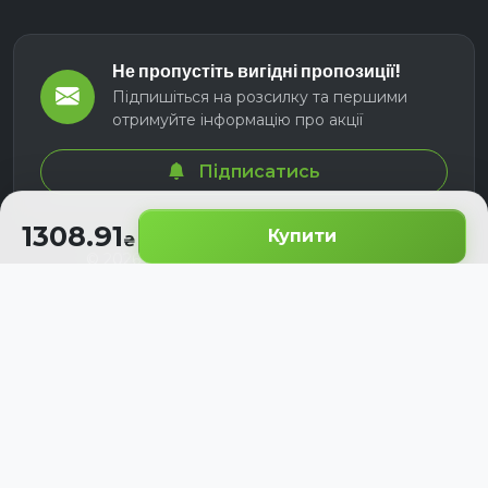
Не пропустіть вигідні пропозиції!
Підпишіться на розсилку та першими
отримуйте інформацію про акції
Підписатись
1308.91
Купити
© 2026 СЕЛМ АГРО. Всі права захищені.
Розроблено з
для українських аграріїв