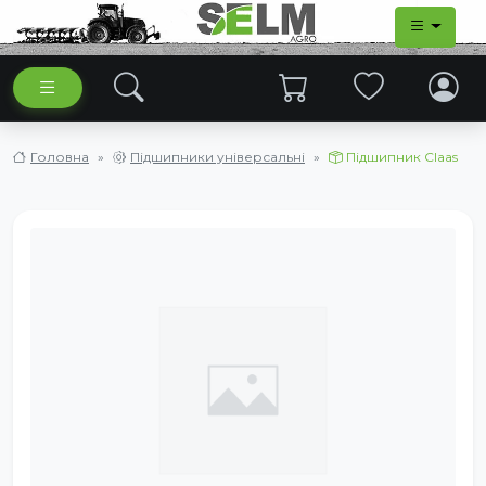
Головна
Підшипники універсальні
Підшипник Claas