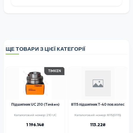
ЩЕ ТОВАРИ З ЦІЄЇ КАТЕГОРІЇ
TIMKEN
Підшипник UC 210 (Timken)
8115 підшипник Т-40 пов.колес
0
Каталоговий номер: 210 UC
Каталоговий номер: 8115(51115)
1 196.14
113.22