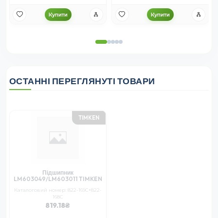
Купити
Купити
ОСТАННІ ПЕРЕГЛЯНУТІ ТОВАРИ
TIMKEN
Підшипник
LM603049/LM603011 TIMKEN
Каталоговий номер: 822-169C+822-
168C
819.18