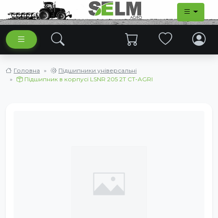
Головна
Підшипники універсальні
Підшипник в корпусі LSNR 205 2T CT-AGRI