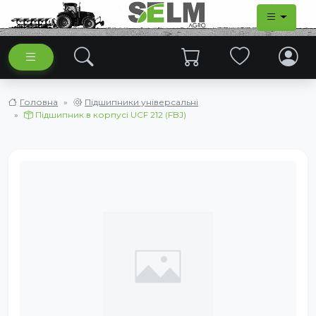
Головна
Підшипники універсальні
Підшипник в корпусі UCF 212 (FBJ)