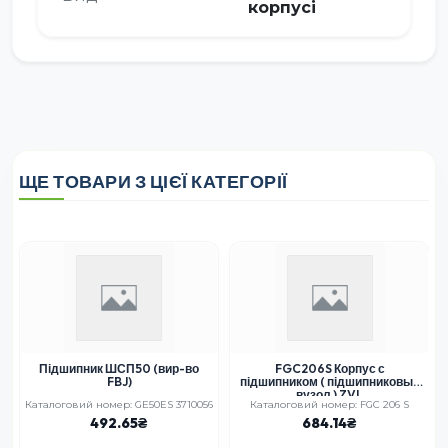
корпусі
ЩЕ ТОВАРИ З ЦІЄЇ КАТЕГОРІЇ
Підшипник ШСП50 (вир-во
FGC206S Корпус с
FBJ)
підшипником ( підшипниковый
вузол ) ZVL
Каталоговий номер: GE50ES 3710056
Каталоговий номер: FGC 206 S
492.65
684.14