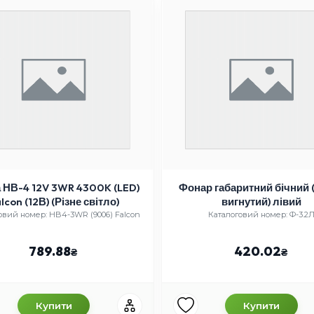
 НВ-4 12V 3WR 4300K (LED)
Фонар габаритний бічний 
lcon (12В) (Різне світло)
вигнутий) лівий
овий номер: HB4-3WR (9006) Falcon
Каталоговий номер: Ф-3.2
789.88
420.02
Купити
Купити