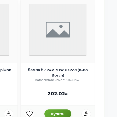
(ріжок
Лампа Н7 24V 70W PX26d (в-во
Bosch)
Лампа 
Л
Каталоговий номер: 1987302471
Ка
202.02
Купити