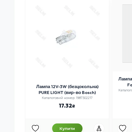
LED (3-х
Лампа
й) 24В
Fa
Лампа 12V-3W (безцокольна)
-06
Каталог
PURE LIGHT (вир-во Bosch)
Каталоговий номер: 1987302217
17.32
Купити