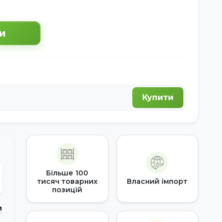
и
Купити
Більше 100
тисяч товарних
Власний імпорт
позицій
и