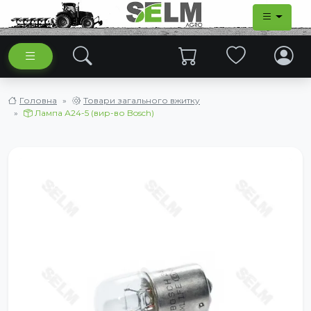
Головна
Товари загального вжитку
Лампа А24-5 (вир-во Bosch)