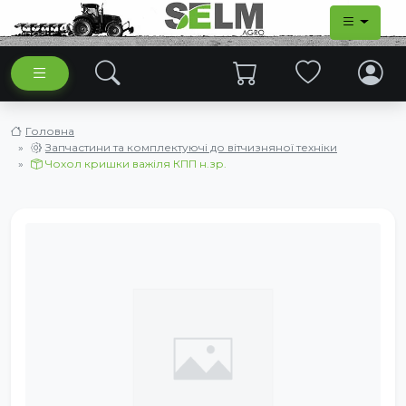
Головна
Запчастини та комплектуючі до вітчизняної техніки
Чохол кришки важіля КПП н.зр.