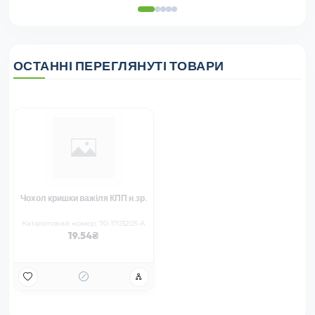
ОСТАННІ ПЕРЕГЛЯНУТІ ТОВАРИ
Чохол кришки важіля КПП н.зр.
Каталоговий номер: 70-1703203-А
19.54