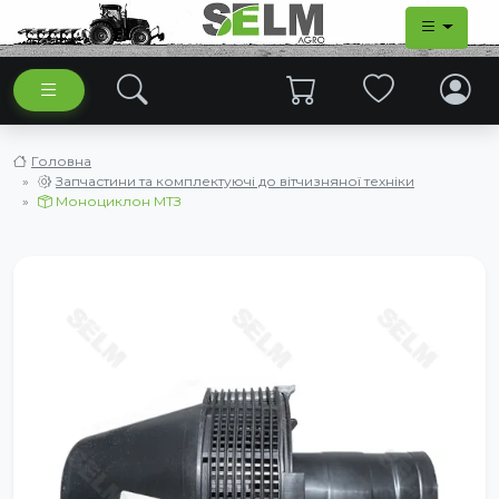
Головна
Запчастини та комплектуючі до вітчизняної техніки
Моноциклон МТЗ