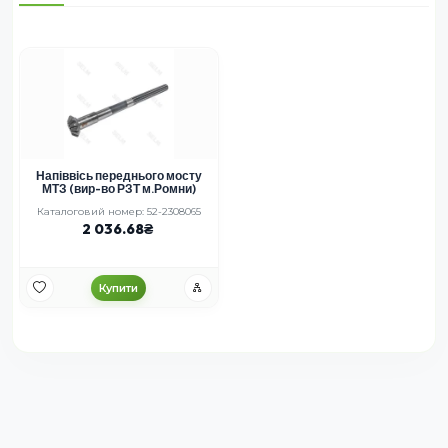
Напіввісь переднього мосту
МТЗ (вир-во РЗТ м.Ромни)
Каталоговий номер: 52-2308065
2 036.68
Купити