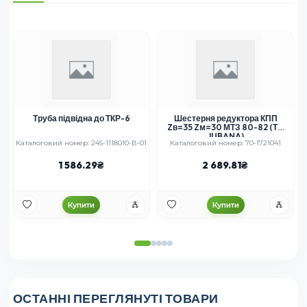
Труба підвідна до ТКР-6
Шестерня редуктора КПП
Zв=35 Zм=30 МТЗ 80-82 (ТМ
JUBANA)
Каталоговий номер: 245-1118010-В-01
Каталоговий номер: 70-1721041
К
1 586.29
2 689.81
Купити
Купити
ОСТАННІ ПЕРЕГЛЯНУТІ ТОВАРИ