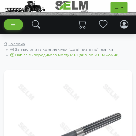
Головна
Запчастини та комплектуючі до вітчизняної техніки
Напіввісь переднього мосту МТЗ (вир-во РЗТ м.Ромни)