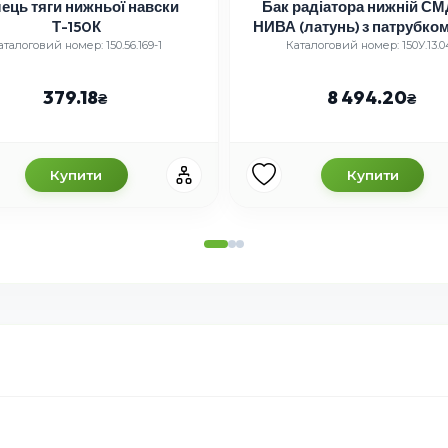
ець тяги нижньої навски
Бак радіатора нижній С
Т-150К
НИВА (латунь) з патрубком
во Оренбург)
аталоговий номер: 150.56.169-1
Каталоговий номер: 150У.13.0
379.18
8 494.20
Купити
Купити