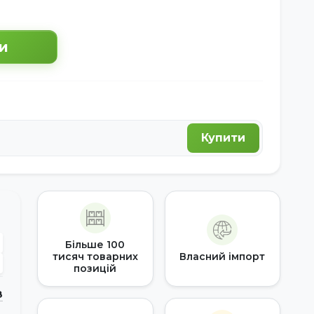
и
Купити
Більше 100
тисяч товарних
Власний імпорт
позицій
З