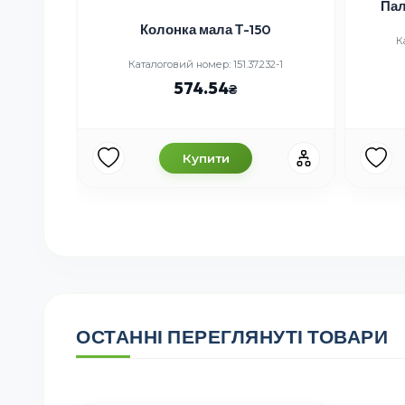
х гальм
Пал
D=15 мм)
Колонка мала Т-150
 (н.зр)
К
Каталоговий номер: 151.37.232-1
574.54
Купити
ОСТАННІ ПЕРЕГЛЯНУТІ ТОВАРИ