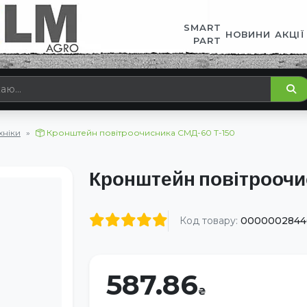
SMART
НОВИНИ
АКЦІЇ
PART
хніки
Кронштейн повітроочисника СМД-60 Т-150
Кронштейн повітроочи
Код товару:
0000002844
587.86