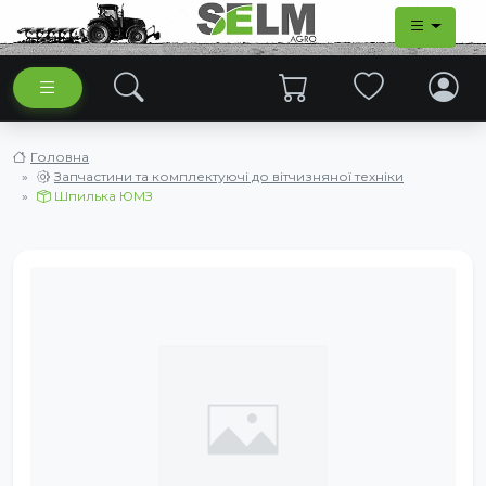
Головна
Запчастини та комплектуючі до вітчизняної техніки
Шпилька ЮМЗ