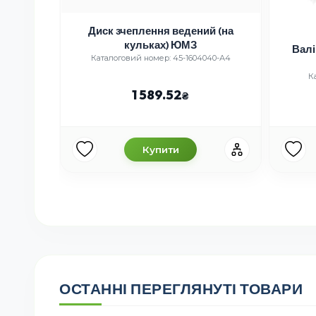
латунь
Диск зчеплення ведений (на
кульках) ЮМЗ
Валі
0-Б СБ
Каталоговий номер: 45-1604040-А4
К
1 589.52
Купити
ОСТАННІ ПЕРЕГЛЯНУТІ ТОВАРИ