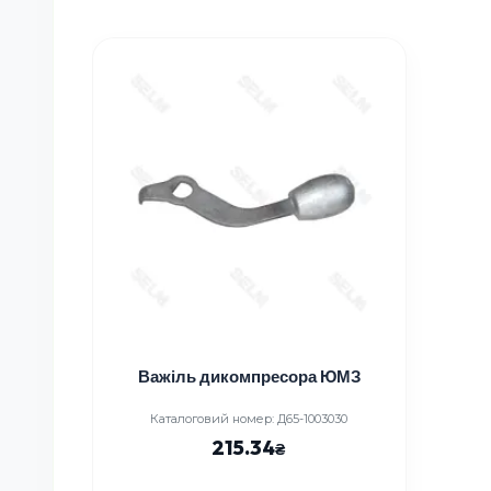
Важіль дикомпресора ЮМЗ
Каталоговий номер: Д65-1003030
215.34