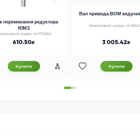
Вал привода.ВОМ ведуч
к перемикання редуктора
Каталоговий номер: 45-1604
ЮМЗ
аталоговий номер: 40-1702063
610.50
3 005.42
Купити
Купити