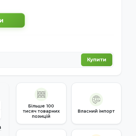
и
Купити
Більше 100
тисяч товарних
Власний імпорт
позицій
З