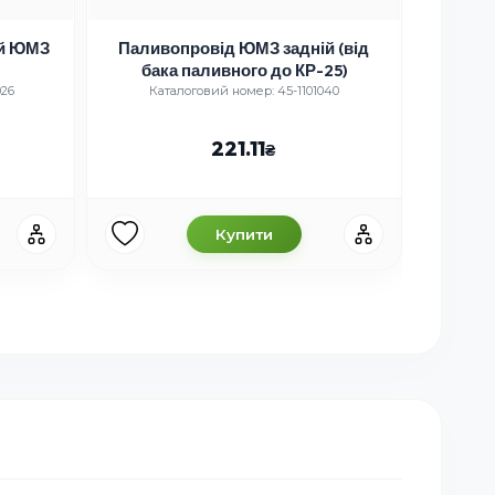
ий ЮМЗ
Паливопровід ЮМЗ задній (від
Кі
бака паливного до КР-25)
026
Каталоговий номер: 45-1101040
Кат
221.11
Купити