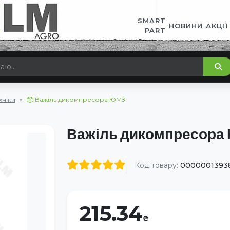
SMART
НОВИНИ
АКЦІЇ
PART
хніки
Важіль дикомпресора ЮМЗ
Важіль дикомпресора
Код товару:
0000001393
215.34