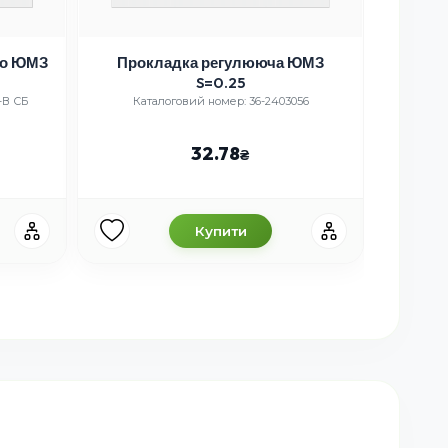
го ЮМЗ
Прокладка регулююча ЮМЗ
S=0.25
-В СБ
Каталоговий номер: 36-2403056
Кат
32.78
Купити