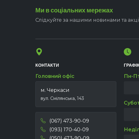
Ми в соціальних мережах
Слідкуйте за нашими новинами та акц
КОНТАКТИ
ГРАФІ
Головний офіс
Пн-П
м. Черкаси
вул. Смілянська, 143
Субо
(067) 473-90-09
(093) 170-40-09
Неді
(050) 473-90-09