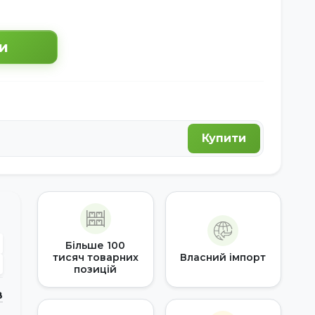
и
Купити
Більше 100
тисяч товарних
Власний імпорт
позицій
З