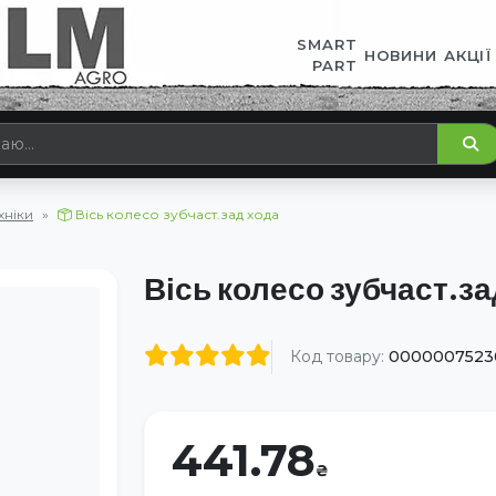
SMART
НОВИНИ
АКЦІЇ
PART
хніки
Вісь колесо зубчаст.зад хода
Вісь колесо зубчаст.за
Код товару:
0000007523
441.78