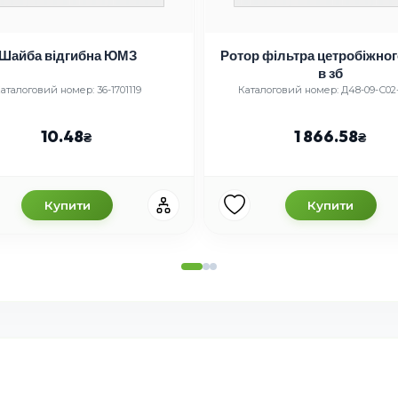
Шайба відгибна ЮМЗ
Ротор фільтра цетробіжно
в зб
аталоговий номер: 36-1701119
Каталоговий номер: Д48-09-С02
10.48
1 866.58
Купити
Купити