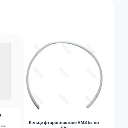
я
Прокл
Кільце фторопластове ЯМЗ (в-во
244
Кат