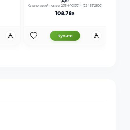
ДК)
Каталоговий номер: 238Н-1003014 (2248312800)
108.78
Купити