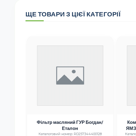
ЩЕ ТОВАРИ З ЦІЄЇ КАТЕГОРІЇ
р. СТ
Фільтр масляний ГУР Богдан/
Ком
Еталон
ЯМЗ-
102
Каталоговий номер: RD257344400128
Катало