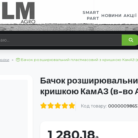
SMART
НОВИНИ
АКЦІЇ
PART
хніки
Бачок розширювальний пластмасовий з кришкою КамАЗ (
Бачок розширювальни
кришкою КамАЗ (в-во
Код товару:
0000009865
1 280.18