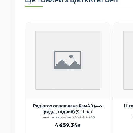
 ЯМЗ
Радіатор опалювача КамАЗ (4-х
Што
рядн.; мідний) (S.I.L.A.)
10-99
Каталоговий номер: 5320-8101060
К
4 659.34