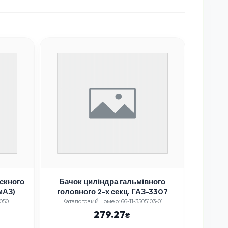
скного
Бачок циліндра гальмівного
Вту
мАЗ)
головного 2-х секц. ГАЗ-3307
050
Каталоговий номер: 66-11-3505103-01
Ката
279.27