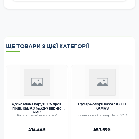
ЩЕ ТОВАРИ З ЦІЄЇ КАТЕГОРІЇ
Р/к клапана керув. з 2-пров.
Сухарь опори важеля КПП
прив. КамАЗ №32Р (вир-во
КАМАЗ
БРТ)
Каталоговий номер: 32Р
Каталоговий номер: 14.1702213
414.44
457.59