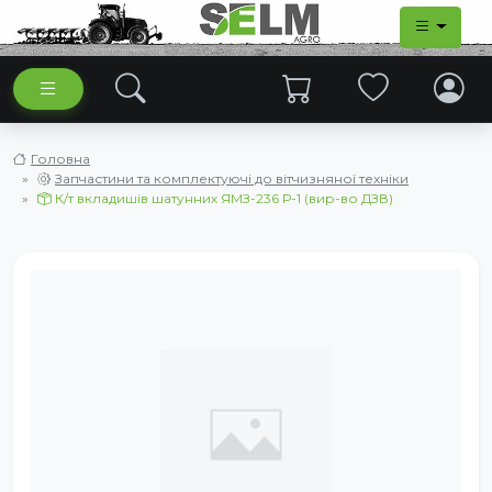
Головна
Запчастини та комплектуючі до вітчизняної техніки
К/т вкладишів шатунних ЯМЗ-236 Р-1 (вир-во ДЗВ)