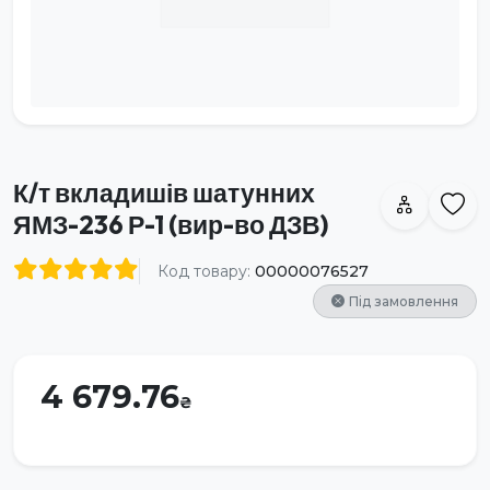
К/т вкладишів шатунних
ЯМЗ-236 Р-1 (вир-во ДЗВ)
Код товару:
00000076527
Під замовлення
4 679.76