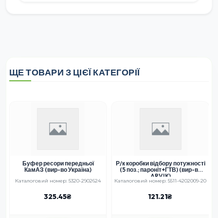
ЩЕ ТОВАРИ З ЦІЄЇ КАТЕГОРІЇ
З
Буфер ресори передньої
Р/к коробки відбору потужності
КамАЗ (вир-во Україна)
(5 поз.; пароніт+ГТВ) (вир-во
ARVIK)
Каталоговий номер: 5320-2902624
Каталоговий номер: 5511-4202009-20
325.45
121.21