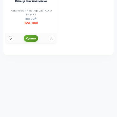
Кільце маслозйомне
Каталоговий номер: 236-10040
(пруж.)
180.27
126.10
Купити