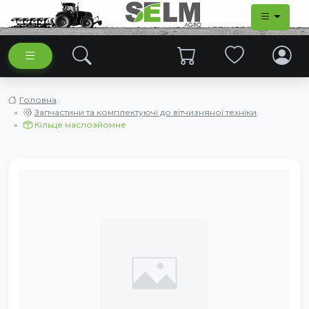
Головна
Запчастини та комплектуючі до вітчизняної техніки
Кільце маслозйомне