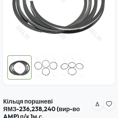
Кільця поршневі
ЯМЗ-236,238,240 (вир-во
AMP) п/к 1м.с.