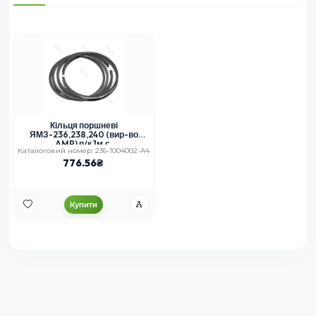
Кільця поршневі
ЯМЗ-236,238,240 (вир-во
AMP) п/к 1м.с.
Каталоговий номер: 236-1004002-А4
776.56
Купити