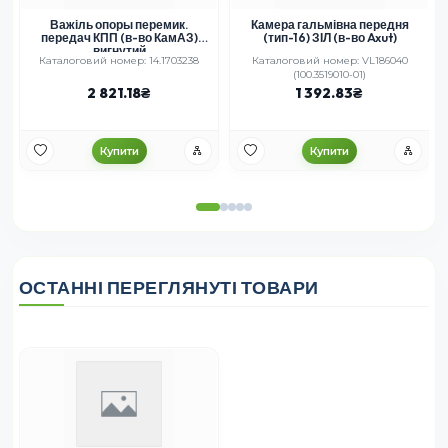
Важіль опоры перемик.
Камера гальмівна передня
передач КПП (в-во КамАЗ)
(тип-16) ЗІЛ (в-во Axut)
вигнутий
Каталоговий номер: 14.1703238
Каталоговий номер: VL186040
(100.3519010-01)
2 821.18
1 392.83
Купити
Купити
ОСТАННІ ПЕРЕГЛЯНУТІ ТОВАРИ