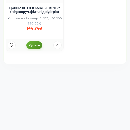
Кришка ФТОТ КАМАЗ-ЕВРО-2
(під закруч.філт. під підігрів)
Каталоговий номер: PL270, 420-200
220.22
144.74
Купити