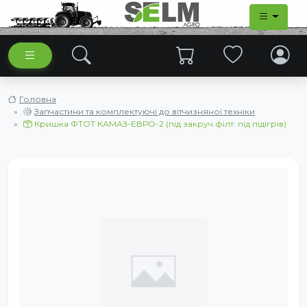
Головна
Запчастини та комплектуючі до вітчизняної техніки
Кришка ФТОТ КАМАЗ-ЕВРО-2 (під закруч.філт. під підігрів)