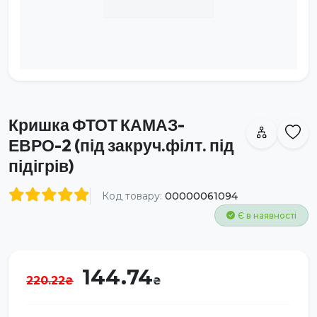
Кришка ФТОТ КАМАЗ-
ЕВРО-2 (під закруч.філт. під
підігрів)
Код товару:
00000061094
Є в наявності
144.74
220.22