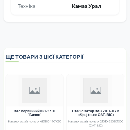
Техніка
Камаз,Урал
ЩЕ ТОВАРИ З ЦІЄЇ КАТЕГОРІЇ
Вал первинний ЗІЛ-5301
Стабілізатор ВАЗ 2101-07 в
"Бичок"
збірці (в-во ОАТ-ВІС)
0
Каталоговий номер: 433360-1701030
Каталоговий номер: 21010-290601000
(ОАТ-ВІС)