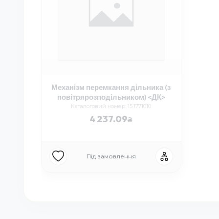
Механізм перемкання дільника (з
повітрярозподільником) <ДК>
Каталоговий номер: 15.1771010
4 237.09
Під замовлення