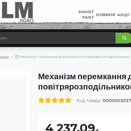
SMART
НОВИНИ
АКЦІЇ
PART
хніки
Механізм перемкання дільника (з повітрярозподільником)
Механізм перемкання д
повітрярозподільнико
Код товару:
0000003037
4 237.09