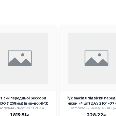
т 3-й передньої рессори
Р/к важіля підвіски пере
130 (1258мм) (вир-во ЯРЗ)
нижні (4 шт) ВАЗ 2101-07 
алоговий номер: 130-2902103-А
Каталоговий номер: 9РУ-01Н (4
1 819.51
228.22