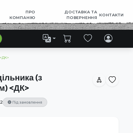
ПРО
ДОСТАВКА ТА
КОНТАКТИ
КОМПАНІЮ
ПОВЕРНЕННЯ
 <ДК>
ільника (з
м) <ДК>
2
Під замовлення