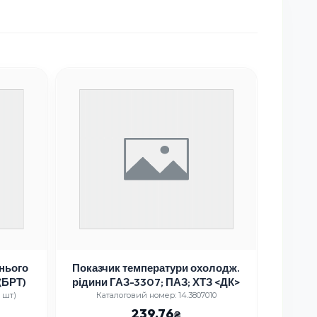
днього
Показчик температури охолодж.
Трубк
(БРТ)
рідини ГАЗ-3307; ПАЗ; ХТЗ <ДК>
 шт)
Каталоговий номер: 14.3807010
Кат
239.76