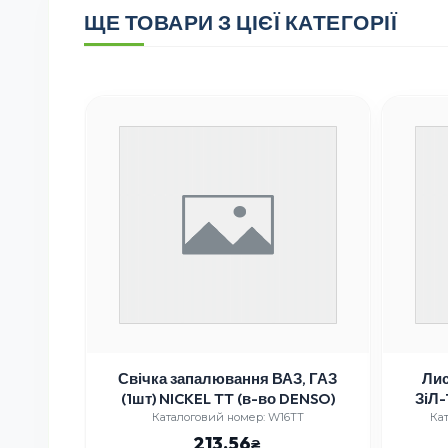
ЩЕ ТОВАРИ З ЦІЄЇ КАТЕГОРІЇ
 6520
Свічка запалювання ВАЗ, ГАЗ
Лис
0мм
(1шт) NICKEL TT (в-во DENSO)
ЗіЛ-
BS
365
Каталоговий номер: W16TT
Кат
213.56