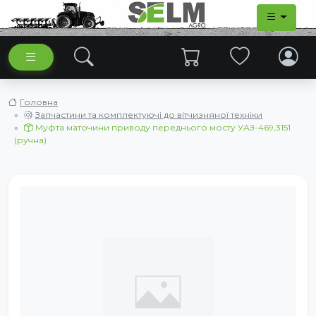
Головна
Запчастини та комплектуючі до вітчизняної техніки
Муфта маточини приводу переднього мосту УАЗ-469,3151
(ручна)